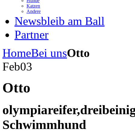
Hunde
Katzen
Andere
News
bleib am Ball
Partner
Home
Bei uns
Otto
Feb
03
Otto
olympiareifer,dreibeini
Schwimmhund