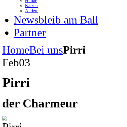
Hunde
Katzen
Andere
News
bleib am Ball
Partner
Home
Bei uns
Pirri
Feb
03
Pirri
der Charmeur