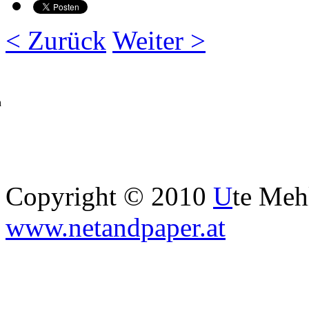
< Zurück
Weiter >
h
Copyright © 2010
U
te Me
www.netandpaper.at