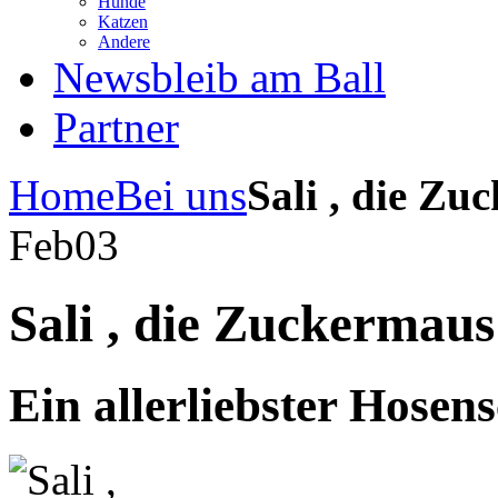
Hunde
Katzen
Andere
News
bleib am Ball
Partner
Home
Bei uns
Sali , die Zu
Feb
03
Sali , die Zuckermaus
Ein allerliebster Hosen