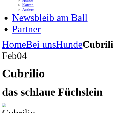
Hunde
Katzen
Andere
News
bleib am Ball
Partner
Home
Bei uns
Hunde
Cubril
Feb
04
Cubrilio
das schlaue Füchslein