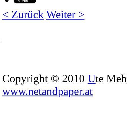
< Zurück
Weiter >
h
Copyright © 2010
U
te Me
www.netandpaper.at